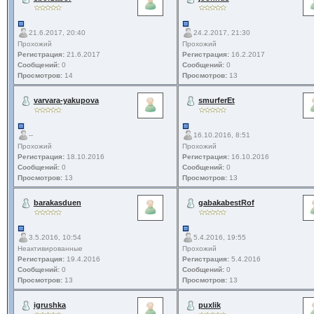
21.6.2017, 20:40
24.2.2017, 21:30
Прохожий
Прохожий
Регистрация:
21.6.2017
Регистрация:
16.2.2017
Сообщений:
0
Сообщений:
0
Просмотров:
14
Просмотров:
13
varvara-yakupova
smurferEt
--
16.10.2016, 8:51
Прохожий
Прохожий
Регистрация:
18.10.2016
Регистрация:
16.10.2016
Сообщений:
0
Сообщений:
0
Просмотров:
13
Просмотров:
13
barakasduen
gabakabestRof
3.5.2016, 10:54
5.4.2016, 19:55
Неактивированные
Прохожий
Регистрация:
19.4.2016
Регистрация:
5.4.2016
Сообщений:
0
Сообщений:
0
Просмотров:
13
Просмотров:
13
igrushka
puxlik