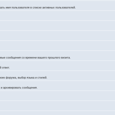
жать имя пользователя в списке активных пользователей.
новые сообщения со времени вашего прошлого визита.
 ответ.
роек форума, выбор языка и стилей.
й и архивировать сообщения.