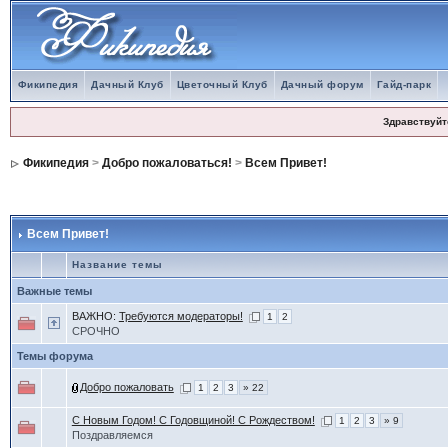
Фикипедия
Дачный Клуб
Цветочный Клуб
Дачный форум
Гайд-парк
Здравствуйт
Фикипедия
>
Добро пожаловаться!
>
Всем Привет!
Всем Привет!
Название темы
Важные темы
ВАЖНО:
Требуются модераторы!
1
2
СРОЧНО
Темы форума
Добро пожаловать
1
2
3
» 22
С Новым Годом! С Годовщиной! С Рождеством!
1
2
3
» 9
Поздравляемся