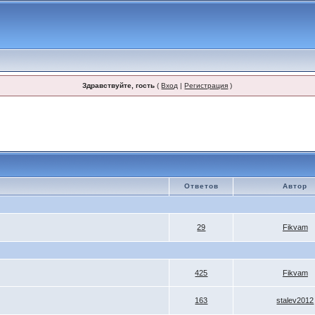
Здравствуйте, гость
(
Вход
|
Регистрация
)
Ответов
Автор
29
Fikvam
425
Fikvam
163
stalev2012