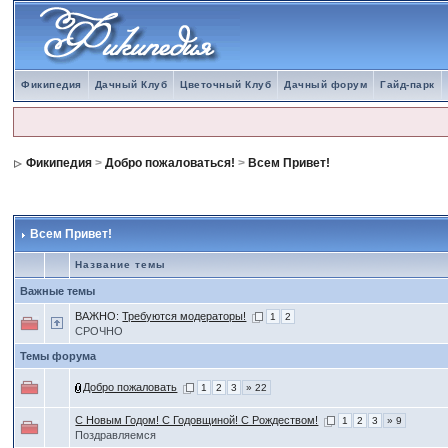
Фикипедия
Дачный Клуб
Цветочный Клуб
Дачный форум
Гайд-парк
Фикипедия
>
Добро пожаловаться!
>
Всем Привет!
Всем Привет!
Название темы
Важные темы
ВАЖНО:
Требуются модераторы!
1
2
СРОЧНО
Темы форума
Добро пожаловать
1
2
3
» 22
С Новым Годом! С Годовщиной! С Рождеством!
1
2
3
» 9
Поздравляемся