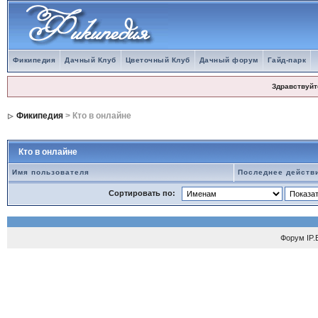
Фикипедия
Дачный Клуб
Цветочный Клуб
Дачный форум
Гайд-парк
Здравствуйт
Фикипедия
> Кто в онлайне
Кто в онлайне
Имя пользователя
Последнее действ
Сортировать по:
Форум
IP.