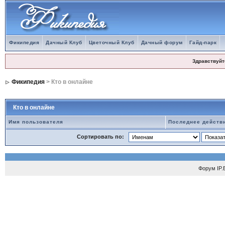
Фикипедия
Дачный Клуб
Цветочный Клуб
Дачный форум
Гайд-парк
Здравствуйт
Фикипедия
> Кто в онлайне
Кто в онлайне
Имя пользователя
Последнее действ
Сортировать по:
Форум
IP.