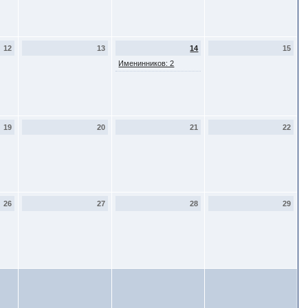
12
13
14
15
Именинников: 2
19
20
21
22
26
27
28
29