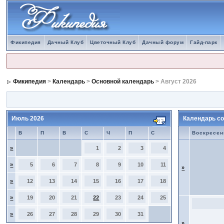
Фикипедия
Дачный Клуб
Цветочный Клуб
Дачный форум
Гайд-парк
Фикипедия
>
Календарь
>
Основной календарь
> Август 2026
Июль 2026
Календарь со
В
П
В
С
Ч
П
С
Воскресен
»
1
2
3
4
»
5
6
7
8
9
10
11
»
»
12
13
14
15
16
17
18
»
19
20
21
22
23
24
25
»
26
27
28
29
30
31
»