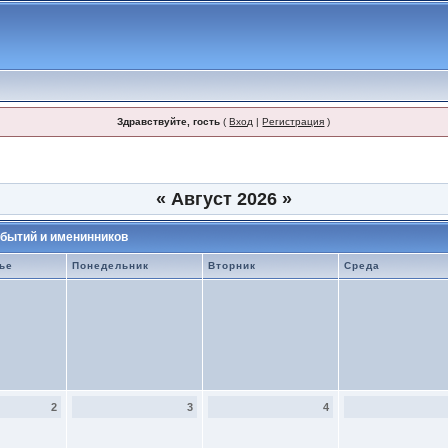
Здравствуйте, гость
(
Вход
|
Регистрация
)
«
Август 2026
»
бытий и именинников
ье
Понедельник
Вторник
Среда
2
3
4