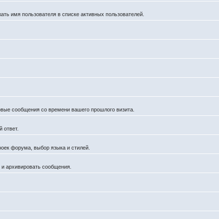
жать имя пользователя в списке активных пользователей.
новые сообщения со времени вашего прошлого визита.
 ответ.
роек форума, выбор языка и стилей.
й и архивировать сообщения.