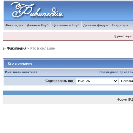
Фикипедия
Дачный Клуб
Цветочный Клуб
Дачный форум
Гайд-парк
Здравствуйт
Фикипедия
> Кто в онлайне
Кто в онлайне
Имя пользователя
Последнее действ
Сортировать по:
Форум
IP.