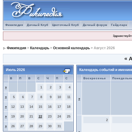
Фикипедия
Дачный Клуб
Цветочный Клуб
Дачный форум
Гайд-парк
Здравствуйт
Фикипедия
>
Календарь
>
Основной календарь
> Август 2026
«
А
Июль 2026
Календарь событий и именин
В
П
В
С
Ч
П
С
Воскресенье
Понедельн
»
1
2
3
4
»
5
6
7
8
9
10
11
»
»
12
13
14
15
16
17
18
»
19
20
21
22
23
24
25
2
»
26
27
28
29
30
31