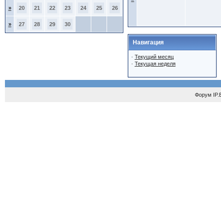
»
20
21
22
23
24
25
26
»
27
28
29
30
Навигация
·
Текущий месяц
·
Текущая неделя
Форум
IP.