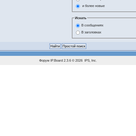
и более новые
Искать
В сообщениях
В заголовках
Форум
IP.Board
2.3.6 © 2026
IPS, Inc
.