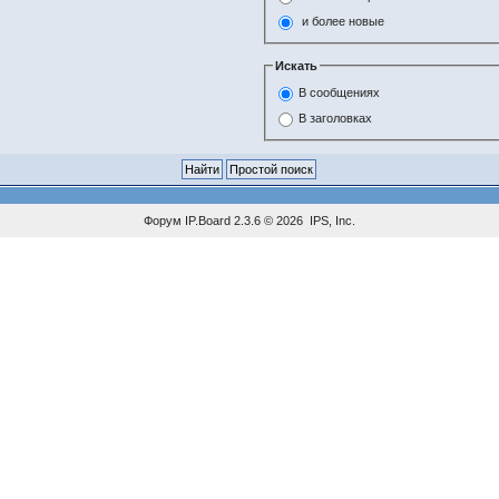
и более новые
Искать
В сообщениях
В заголовках
Форум
IP.Board
2.3.6 © 2026
IPS, Inc
.