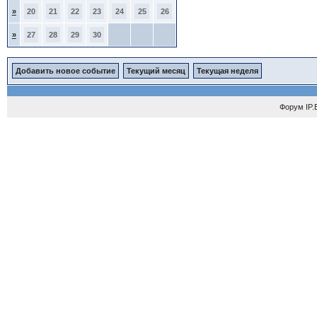
»
20
21
22
23
24
25
26
»
27
28
29
30
Добавить новое событие
Текущий месяц
Текущая неделя
Форум
IP.