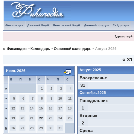
Фикипедия
Дачный Клуб
Цветочный Клуб
Дачный форум
Гайд-парк
Здравствуйт
Фикипедия
>
Календарь
>
Основной календарь
> Август 2026
«
31
Август 2025
Июль 2026
Воскресенье
В
П
В
С
Ч
П
С
31
»
1
2
3
4
Сентябрь 2025
»
5
6
7
8
9
10
11
Понедельник
1
»
12
13
14
15
16
17
18
Вторник
»
19
20
21
22
23
24
25
2
»
26
27
28
29
30
31
Среда